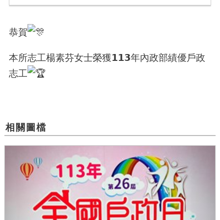
恭賀
本所志工楊素芬女士榮獲𝟭𝟭𝟯年內政部績優戶政
志工
相關圖檔