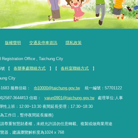
版權聲明
交通及停車資訊
隱私政策
tration Office , Taichung City
6號 【
各辦事處聯絡方式
】【
各科室聯絡方式
】
hung City
-1683
服務信箱：
rb10000@taichung.gov.tw
統一編號：57701122
4)2587-3644#13 信箱：
yajun0901@taichung.gov.tw
處理單位:人事
上班：12:00~13:30 夜間延長受理：17:30~18:30
日為工作日，暫停夜間延長服務)
，請尊重智慧財產權，未經允許請勿任意轉載、複製或做商業用途
e瀏覽器，建議瀏覽解析度為1024 x 768