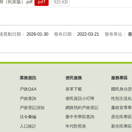
（民眾版）.pdf
pdf
915 KB
後異動日期：
2026-01-30
發布日期：
2022-03-21
發布單位：
業務資訊
便民服務
服務專區
戶政Q&A
表單下載
國民身分證
戶政查詢
便民資訊小叮嚀
性別主流化
戶政登記須知
網路預約戶政登記
廉政宣導專
法令彙編
臺中市學區查詢
原住民專區
人口統計
年代對照表
新住民專區