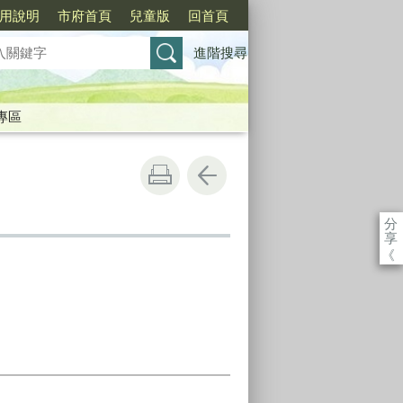
用說明
市府首頁
兒童版
回首頁
進階搜尋
專區
分
享
《