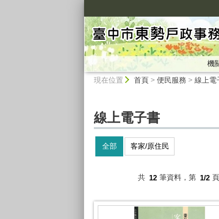
:::
機
:::
現在位置
首頁
>
便民服務
>
線上電
線上電子書
全部
客家/原住民
共
12
筆資料，第
1/2