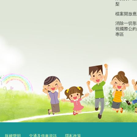
梨
檔案開放應
消除一切形
視國際公約(
專區
版權聲明
交通及停車資訊
隱私政策